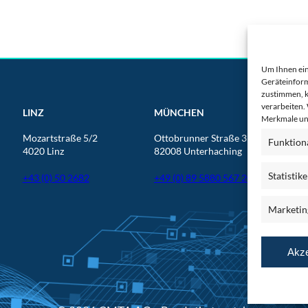
Um Ihnen ein
Geräteinform
zustimmen, k
verarbeiten.
LINZ
MÜNCHEN
Merkmale und
Mozartstraße 5/2
Ottobrunner Straße 39
Funktion
4020 Linz
82008 Unterhaching
Statistik
+43 (0) 50 2682
+49 (0) 89 5880 567 201
Marketin
Akze