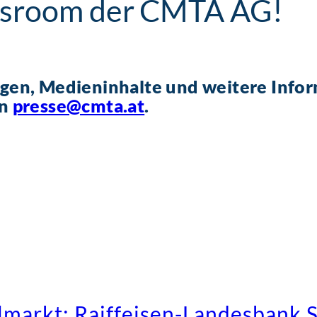
sroom der CMTA AG!
agen, Medieninhalte und weitere Infor
an
presse@cmta.at
.
lmarkt: Raiffeisen-Landesbank S