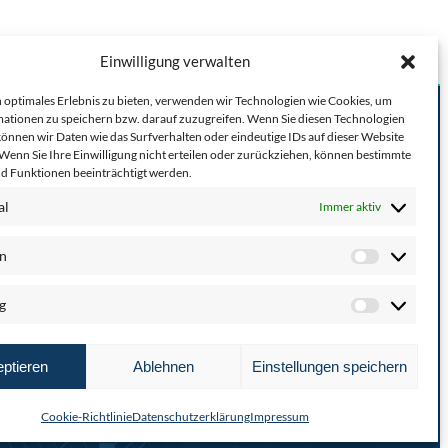
Einwilligung verwalten
 optimales Erlebnis zu bieten, verwenden wir Technologien wie Cookies, um
ationen zu speichern bzw. darauf zuzugreifen. Wenn Sie diesen Technologien
önnen wir Daten wie das Surfverhalten oder eindeutige IDs auf dieser Website
 Wenn Sie Ihre Einwilligung nicht erteilen oder zurückziehen, können bestimmte
Impressum & Disclaimer
 Funktionen beeinträchtigt werden.
Datenschutzerklärung
Cookie-Richtlinie
al
Immer aktiv
Beschwerdemanagement
Downloads
en
LinkedIn
Presse
Statisti
Karriere bei CMTA
g
Market
ptieren
Ablehnen
Einstellungen speichern
Cookie-Richtlinie
Datenschutzerklärung
Impressum